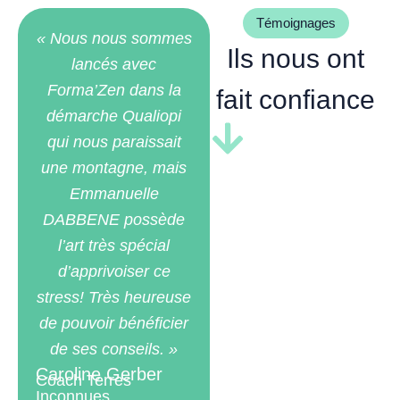
Témoignages
« Nous nous sommes
Ils nous ont
lancés avec
« Nous nous
Forma’Zen dans la
sommes
fait confiance
démarche Qualiopi
lancés avec
qui nous paraissait
Forma’Zen
une montagne, mais
dans la
Emmanuelle
démarche
DABBENE possède
Qualiopi qui
l’art très spécial
nous
d’apprivoiser ce
paraissait une
stress! Très heureuse
montagne,
de pouvoir bénéficier
mais
de ses conseils. »
Emmanuelle
Caroline Gerber
DABBENE
Coach Terres
Inconnues