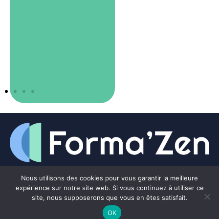
Notre équipe de spécialistes conseille, assiste, et forme les
Nous utilisons des cookies pour vous garantir la meilleure
professionnels de la formation sur l’ensemble de la gestion
expérience sur notre site web. Si vous continuez à utiliser ce
administrative des formations, dans une collaboration basée sur
site, nous supposerons que vous en êtes satisfait.
la confiance et la transparence.
OK