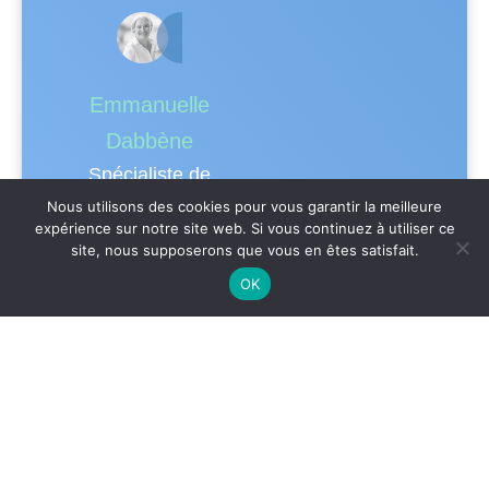
Emmanuelle
Dabbène
Spécialiste de
l’organisation et de la
Nous utilisons des cookies pour vous garantir la meilleure
expérience sur notre site web. Si vous continuez à utiliser ce
gestion administrative
site, nous supposerons que vous en êtes satisfait.
des formations.
OK
Accessibilité
Nos formations peuvent être accessibles aux
personnes en situation de handicap. Les
aspects, l’accessibilité et le type de handicap
au regard des modalités d’accompagnement
pédagogiques sont à évoquer impérativement