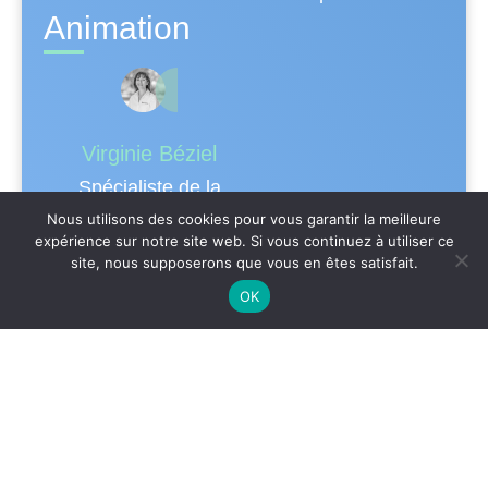
Animation
Virginie Béziel
Spécialiste de la
gestion administrative
Nous utilisons des cookies pour vous garantir la meilleure
expérience sur notre site web. Si vous continuez à utiliser ce
des formations.
site, nous supposerons que vous en êtes satisfait.
Dispositifs spécifiques
OK
d’accueil des apprenants
Nos formations peuvent être accessibles aux
personnes en situation de handicap. Les
aspects, l’accessibilité et le type de handicap
au regard des modalités d’accompagnement